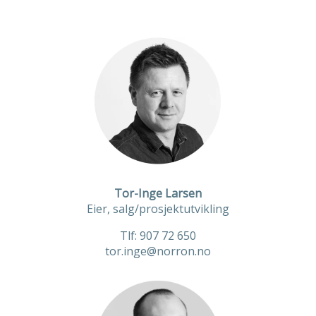
Tor-Inge Larsen
Eier, salg/prosjektutvikling
Tlf: 907 72 650
tor.inge@norron.no