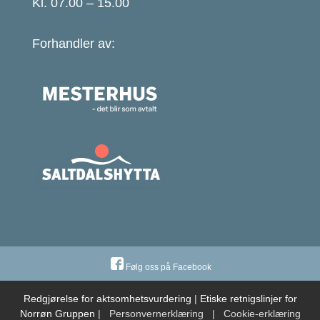
Kl. 07.00 – 15.00
Forhandler av:
Følg oss på Facebook
Redgjørelse for aktsomhetsvurdering
|
Etiske retnigslinjer for
Norrøn Gruppen
|
Personvernerklæring
|
Cookie-erklæring