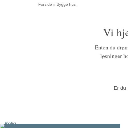
Forside
»
Bygge hus
Vi hj
Enten du drøm
løsninger ho
Er du 