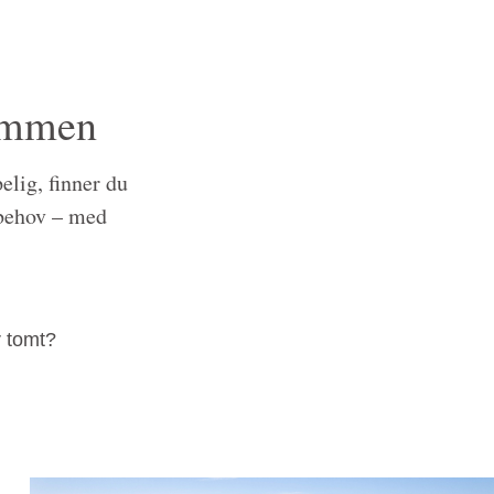
rømmen
lig, finner du
e behov – med
r tomt?