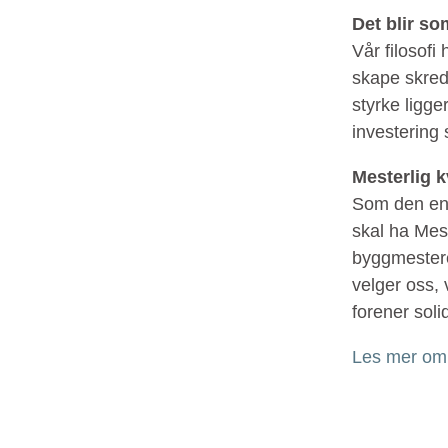
Det blir so
Vår filosofi
skape skred
styrke ligge
investerin
Mesterlig kv
Som den ene
skal ha Mest
byggmestere
velger oss, 
forener soli
Les mer om 