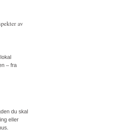
spekter av
 lokal
n – fra
gden du skal
ing eller
hus.