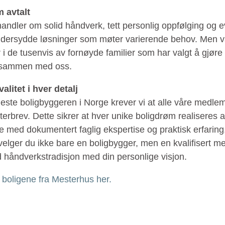
m avtalt
 handler om solid håndverk, tett personlig oppfølging og e
dersydde løsninger som møter varierende behov. Men vå
r i de tusenvis av fornøyde familier som har valgt å gjøre 
g sammen med oss.
alitet i hver detalj
ste boligbyggeren i Norge krever vi at alle våre medlem
erbrev. Dette sikrer at hver unike boligdrøm realiseres 
 med dokumentert faglig ekspertise og praktisk erfaring
velger du ikke bare en boligbygger, men en kvalifisert m
d håndverkstradisjon med din personlige visjon.
boligene fra Mesterhus her.