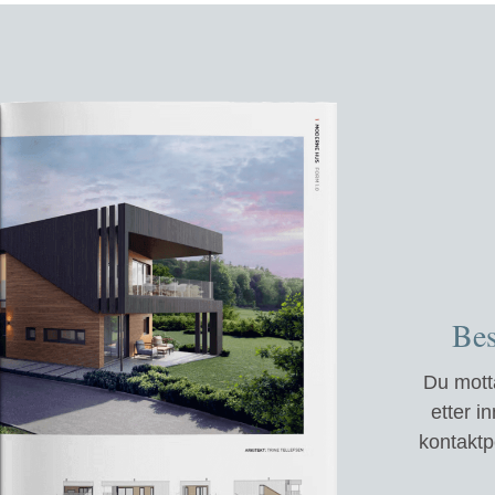
Bes
Du motta
etter i
kontaktp