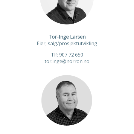
Tor-Inge Larsen
Eier, salg/prosjektutvikling
Tlf: 907 72 650
tor.inge@norron.no