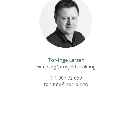
Tor-Inge Larsen
Eier, salg/prosjektutvikling
Tlf: 907 72 650
tor.inge@norron.no