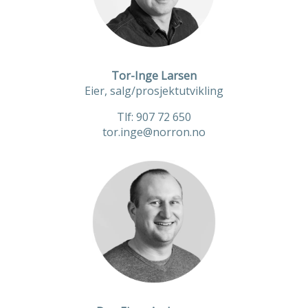
Tor-Inge Larsen
Eier, salg/prosjektutvikling
Tlf: 907 72 650
tor.inge@norron.no