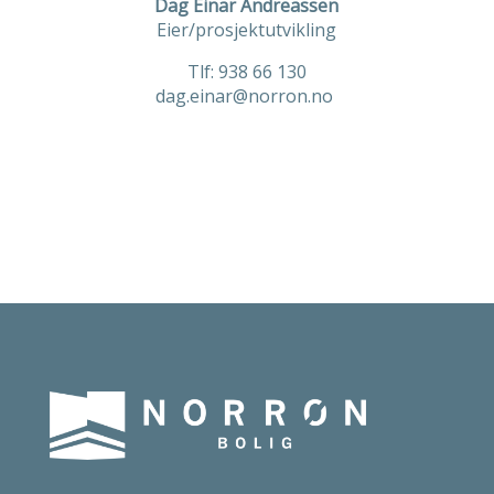
Dag Einar Andreassen
Eier/prosjektutvikling
Tlf:
938 66 130
dag.einar@norron.no