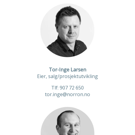
Tor-Inge Larsen
Eier, salg/prosjektutvikling
Tlf: 907 72 650
tor.inge@norron.no