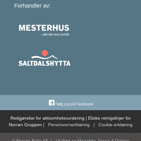
Forhandler av:
Følg oss på Facebook
Redgjørelse for aktsomhetsvurdering
|
Etiske retnigslinjer for
Norrøn Gruppen
|
Personvernerklæring
|
Cookie-erklæring
© Norrøn Bolig AS
|
Utviklet av
Megabite Jæren & Dalane