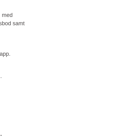
g med
tsbod samt
rapp.
.
.