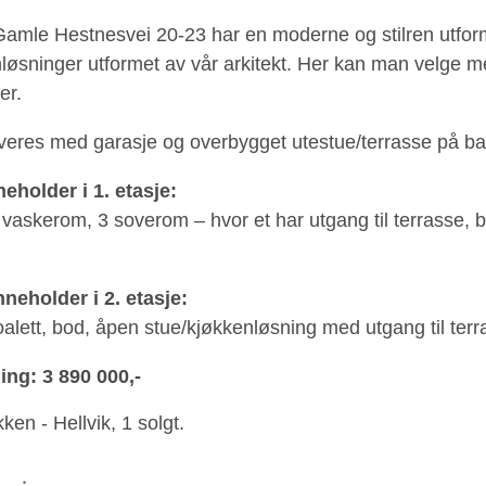
 Gamle Hestnesvei 20-23 har en moderne og stilren utfo
løsninger utformet av vår arkitekt. Her kan man velge m
er.
veres med garasje og overbygget utestue/terrasse på b
eholder i 1. etasje:
vaskerom, 3 soverom – hvor et har utgang til terrasse, 
neholder i 2. etasje:
oalett, bod, åpen stue/kjøkkenløsning med utgang til terr
ing: 3 890 000,-