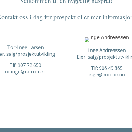
Velkommen til en hyggelig husprat!
ontakt oss i dag for prospekt eller mer informasjo
Tor-Inge Larsen
Inge Andreassen
er, salg/prosjektutvikling
Eier, salg/prosjektutvikl
Tlf: 907 72 650
Tlf: 906 49 865
tor.inge@norron.no
inge@norron.no