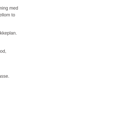
rming med
ellom to
akkeplan.
bod,
asse.