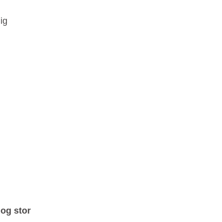
ig
 og stor