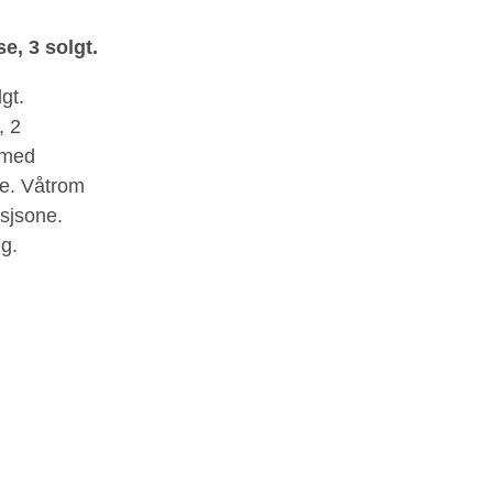
e, 3 solgt.
gt.
, 2
 med
pe. Våtrom
usjsone.
g.