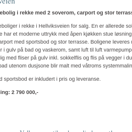
veien
ebolig i rekke med 2 soverom, carport og stor terrass
boliger i rekke i Hellviksveien for salg. En er allerede sol
 har et moderne uttrykk med åpen kjøkken stue løsning
rport med sportsbod og stor terrasse. Boligene leveres
 i gulv på bad og vaskerom, samt luft til luft varmepum
ig med fliser på gulv inkl. sokkelflis og flis på vegger i d
bad utenom dusjsone blir malt med våtroms systemmalin
 sportsbod er inkludert i pris og leveranse.
ing: 2 790 000,-