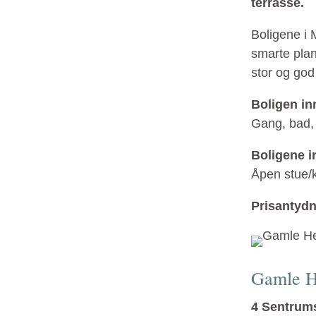
terrasse.
Boligene i 
smarte plan
stor og god
Boligen inn
Gang, bad, 
Boligene in
Åpen stue/k
Prisantydn
Gamle H
4 Sentrums