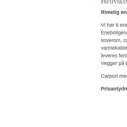
Hellviks
Rimelig en
Vi har 6 ene
Eneboligene
soverom, ca
varmekabler
leveres ferd
Vegger på 
Carport med
Prisantydn