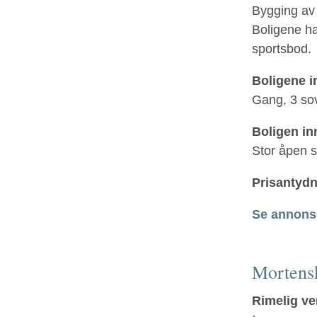
Bygging av 
Boligene ha
sportsbod.
Boligene i
Gang, 3 so
Boligen inn
Stor åpen s
Prisantyd
Se annonse
Mortens
Rimelig ve