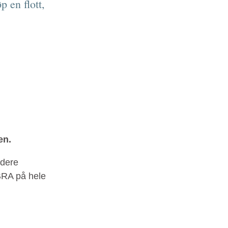
p en flott,
en.
 dere
 BRA på hele