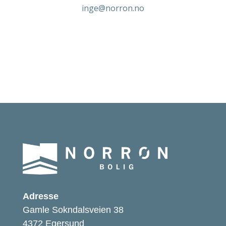
inge@norron.no
Adresse
Gamle Sokndalsveien 38
4372 Egersund