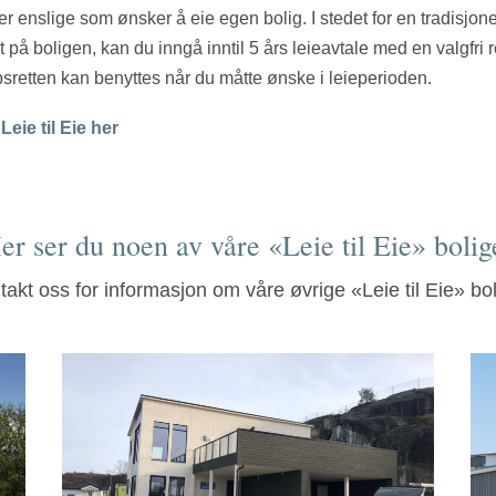
er enslige som ønsker å eie egen bolig. I stedet for en tradisjone
 på boligen, kan du inngå inntil 5 års leieavtale med en valgfri re
psretten kan benyttes når du måtte ønske i leieperioden.
eie til Eie her
er ser du noen av våre «Leie til Eie» bolig
takt oss for informasjon om våre øvrige «Leie til Eie» bol