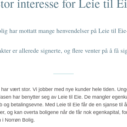
tor interesse for Leie til E
ig har mottatt mange henvendelser på Leie til Eie
akter er allerede signerte, og flere venter på å få si
ar vært stor. Vi jobber med nye kunder hele tiden. Unge
fasen har benytter seg av Leie til Eie. De mangler egenk
b og betalingsevne. Med Leie til Eie får de en sjanse til 
er, og kan overta boligene når de får nok egenkapital, for
 i Norrøn Bolig.