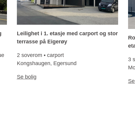
g
Leilighet i 1. etasje med carport og stor
Ro
terrasse på Eigerøy
et
ue
2 soverom • carport
3 
Kongshaugen, Egersund
Mo
Se bolig
Se