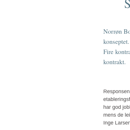
S
Norrøn Bol
konseptet.
Fire kontr
kontrakt.
Responsen h
etablerings
har god job
mens de lei
Inge Larsen