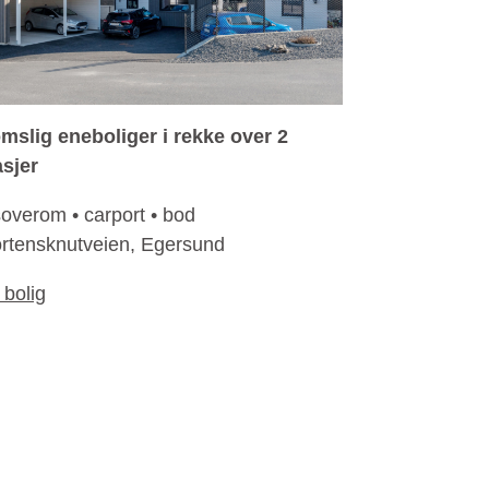
mslig eneboliger i rekke over 2
asjer
soverom
•
carport
•
bod
rtensknutveien, Egersund
 bolig