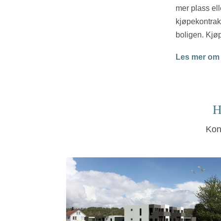
mer plass ell
kjøpekontrakt
boligen. Kjø
Les mer om L
H
Kon