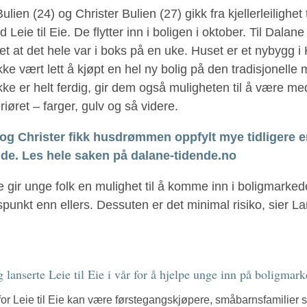
lien (24) og Christer Bulien (27) gikk fra kjellerleilighet ti
 Leie til Eie. De flytter inn i boligen i oktober. Til Dalan
aret at det hele var i boks på en uke. Huset er et nybygg i
ke vært lett å kjøpt en hel ny bolig på den tradisjonelle
kke er helt ferdig, gir dem også muligheten til å være med 
eriøret – farger, gulv og så videre.
og Christer fikk husdrømmen oppfylt mye tidligere 
de. Les hele saken på dalane-tidende.no
ie gir unge folk en mulighet til å komme inn i boligmarked
dspunkt enn ellers. Dessuten er det minimal risiko, sier La
 lanserte Leie til Eie i vår for å hjelpe unge inn på boligmark
or Leie til Eie kan være førstegangskjøpere, småbarnsfamilier 