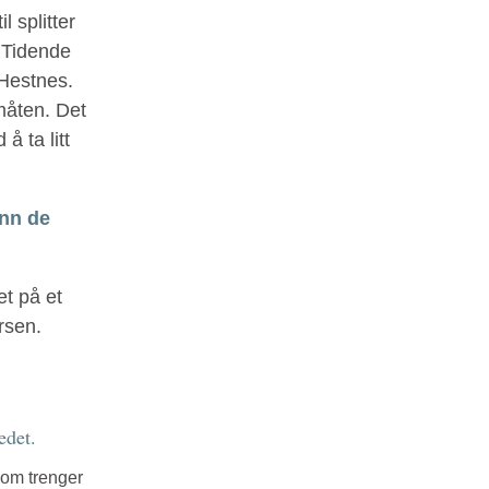
l splitter
e Tidende
 Hestnes.
 måten. Det
å ta litt
enn de
et på et
rsen.
edet.
som trenger