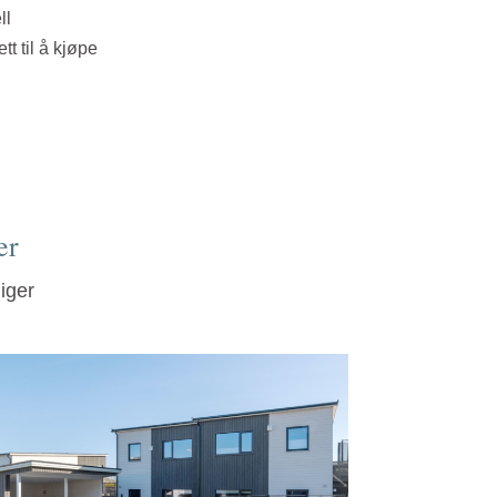
ll
tt til å kjøpe
er
iger