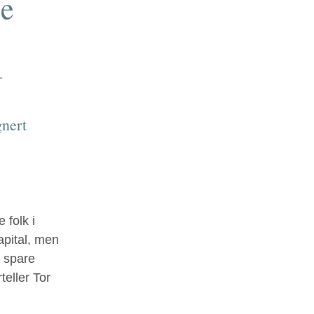
ie
-
gnert
 folk i
apital, men
å spare
teller Tor