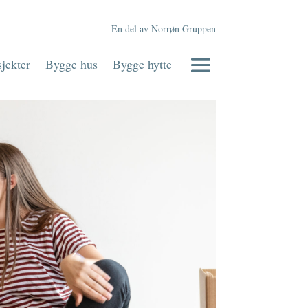
En del av Norrøn Gruppen
jekter
Bygge hus
Bygge hytte