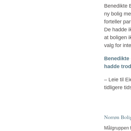
Benedikte Bu
ny bolig med
forteller p
De hadde ik
at boligen i
valg for int
Benedikte 
hadde trod
– Leie til E
tidligere ti
Norrøn Bolig
Målgruppen f