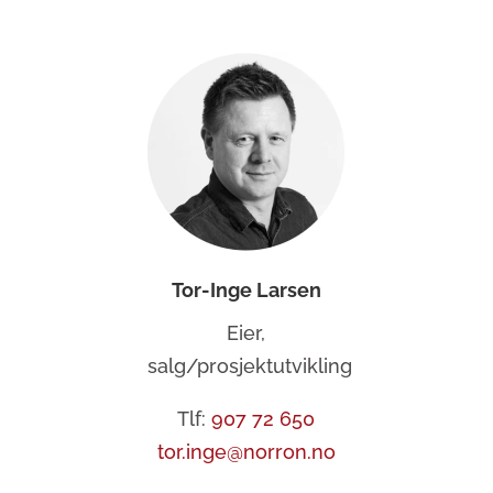
Tor-Inge Larsen
Eier,
salg/prosjektutvikling
Tlf:
907 72 650
tor.inge@norron.no